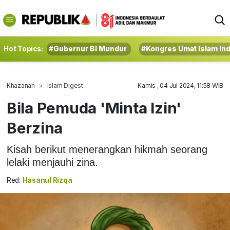
Hot Topics:
#Gubernur BI Mundur
#Kongres Umat Islam In
Khazanah
Islam Digest
Kamis , 04 Jul 2024, 11:58 WIB
Bila Pemuda 'Minta Izin'
Berzina
Kisah berikut menerangkan hikmah seorang
lelaki menjauhi zina.
Red:
Hasanul Rizqa