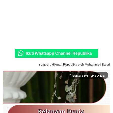
Ikuti Whatsapp Channel Republika
sumber : Hikmah Republika oleh Muhammad Bajuri
Baca selengkapnya
arrow_forward_ios