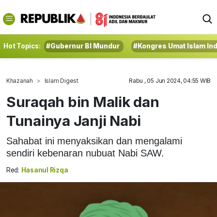
Hot Topics:
#Gubernur BI Mundur
#Kongres Umat Islam In
Khazanah
Islam Digest
Rabu , 05 Jun 2024, 04:55 WIB
Suraqah bin Malik dan
Tunainya Janji Nabi
Sahabat ini menyaksikan dan mengalami
sendiri kebenaran nubuat Nabi SAW.
Red:
Hasanul Rizqa