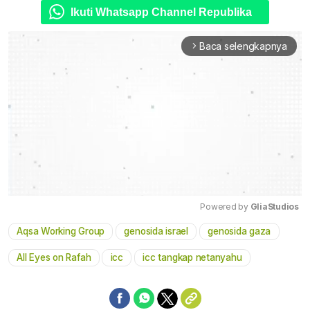
Ikuti Whatsapp Channel Republika
Baca selengkapnya
arrow_forward_ios
Powered by 
GliaStudios
Aqsa Working Group
genosida israel
genosida gaza
Mute
All Eyes on Rafah
icc
icc tangkap netanyahu