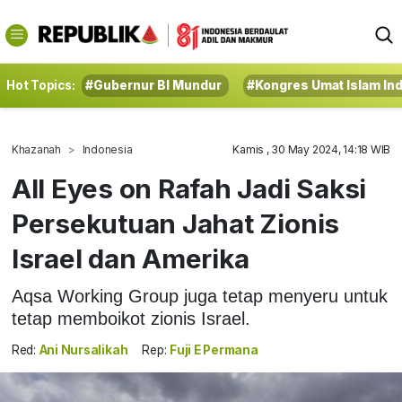
Hot Topics:
#Gubernur BI Mundur
#Kongres Umat Islam In
Khazanah
Indonesia
Kamis , 30 May 2024, 14:18 WIB
All Eyes on Rafah Jadi Saksi
Persekutuan Jahat Zionis
Israel dan Amerika
Aqsa Working Group juga tetap menyeru untuk
tetap memboikot zionis Israel.
Red:
Ani Nursalikah
Rep:
Fuji E Permana