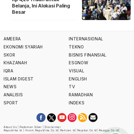
Belanja, Ini Alokasi Paling
Besar
AMEERA
INTERNASIONAL
EKONOMI SYARIAH
TEKNO
SKOR
BISNIS FINANSIAL
KHAZANAH
ESGNOW
IQRA
VISUAL
ISLAM DIGEST
ENGLISH
NEWS
TV
ANALISIS
RAMADHAN
SPORT
INDEKS
About Us
|
Pedoman Siber
|
Disclaimer
Republika.id
|
Ihram.republika.co.id
|
Retizen.id
|
Rejabar.co.id
|
Rejogja.co.id
|