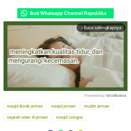
Ikuti Whatsapp Channel Republika
Baca selengkapnya
arrow_forward_ios
Powered by 
GliaStudios
masjid ikonik jerman
masjid jerman
muslim jerman
Mute
sejarah islam di jerman
masjid cologne