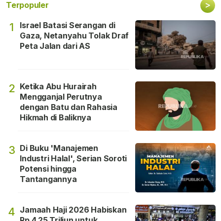
>
Terpopuler
Israel Batasi Serangan di
1
Gaza, Netanyahu Tolak Draf
Peta Jalan dari AS
Ketika Abu Hurairah
2
Mengganjal Perutnya
dengan Batu dan Rahasia
Hikmah di Baliknya
Di Buku 'Manajemen
3
Industri Halal', Serian Soroti
Potensi hingga
Tantangannya
Jamaah Haji 2026 Habiskan
4
Rp 4,25 Triliun untuk