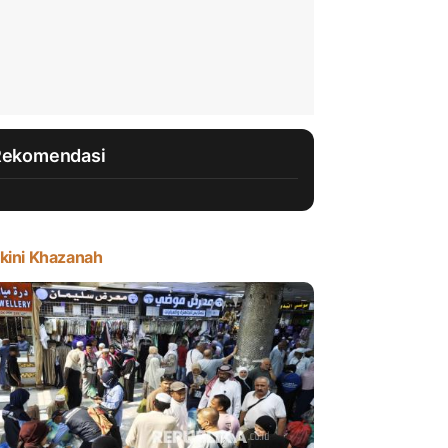
Rekomendasi
kini Khazanah