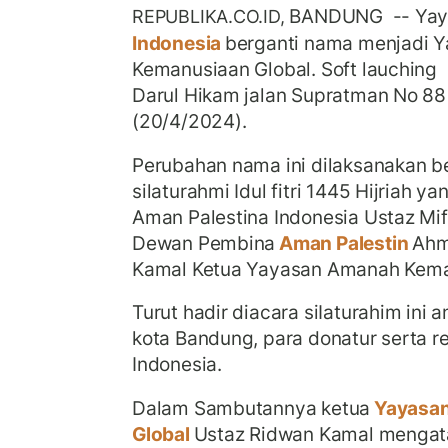
BANDUNG -- Yay
REPUBLIKA.CO.ID,
Indonesia
berganti nama menjadi 
Kemanusiaan Global. Soft lauching
Darul Hikam jalan Supratman No 88
(20/4/2024).
Perubahan nama ini dilaksanakan 
silaturahmi Idul fitri 1445 Hijriah ya
Aman Palestina Indonesia Ustaz Mif
Dewan Pembina
Aman Palestin
Ahm
Kamal Ketua Yayasan Amanah Kema
Turut hadir diacara siIaturahim ini a
kota Bandung, para donatur serta r
Indonesia.
Dalam Sambutannya ketua
Yayasan
Global
Ustaz Ridwan Kamal menga