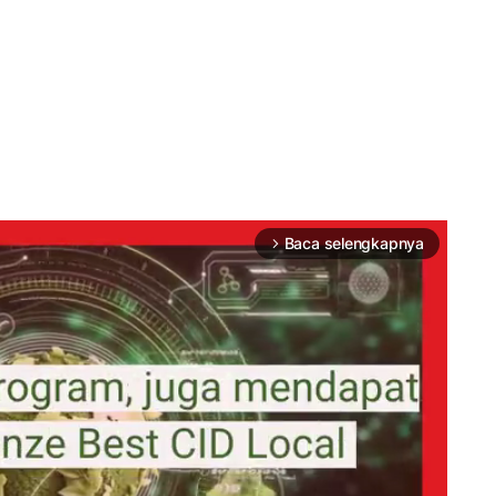
Baca selengkapnya
arrow_forward_ios