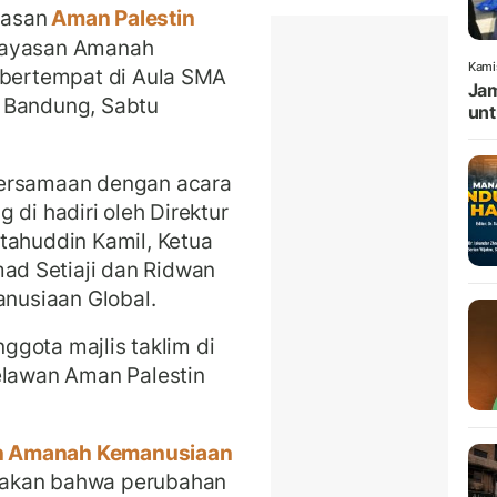
asan
Aman Palestin
Yayasan Amanah
Kami
 bertempat di Aula SMA
Jam
 Bandung, Sabtu
unt
bersamaan dengan acara
ng di hadiri oleh Direktur
tahuddin Kamil, Ketua
ad Setiaji dan Ridwan
nusiaan Global.
nggota majlis taklim di
elawan Aman Palestin
 Amanah Kemanusiaan
takan bahwa perubahan