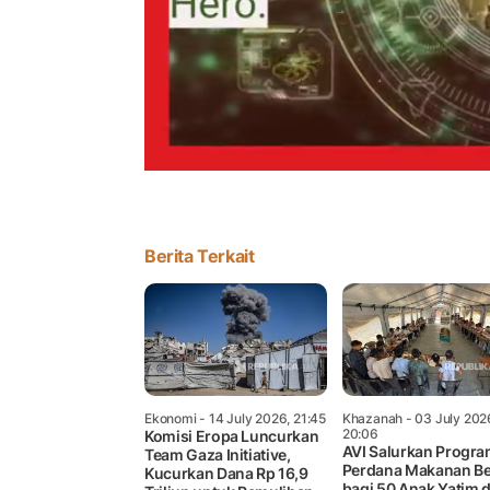
Berita Terkait
Ekonomi
- 14 July 2026, 21:45
Khazanah
- 03 July 202
20:06
Komisi Eropa Luncurkan
AVI Salurkan Progr
Team Gaza Initiative,
Perdana Makanan Be
Kucurkan Dana Rp 16,9
bagi 50 Anak Yatim d