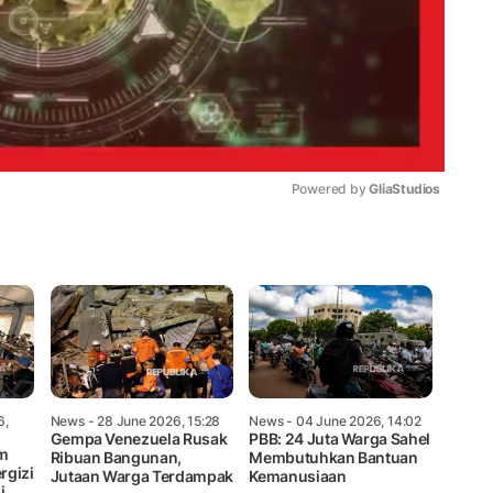
Powered by 
GliaStudios
Mute
6,
News
- 28 June 2026, 15:28
News
- 04 June 2026, 14:02
Gempa Venezuela Rusak
PBB: 24 Juta Warga Sahel
am
Ribuan Bangunan,
Membutuhkan Bantuan
rgizi
Jutaan Warga Terdampak
Kemanusiaan
i