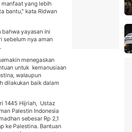
 manfaat yang lebih
ita bantu," kata Ridwan
n bahwa yayasan ini
ri sebelum nya aman
.
 semakin menegaskan
ntuan untuk kemanusiaan
estina, walaupun
h dilakukan baik dalam
ri 1445 Hijriah, Ustaz
Aman Palestin Indonesia
madhan sebesar Rp 2,1
ap ke Palestina. Bantuan