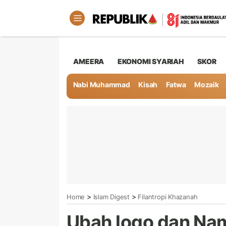
AMEERA
EKONOMI SYARIAH
SKOR
Nabi Muhammad
Kisah
Fatwa
Mozaik
>
>
Home
Islam Digest
Filantropi Khazanah
Ubah logo dan Nam