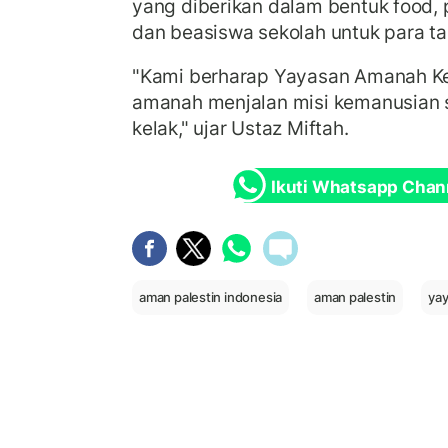
yang diberikan dalam bentuk food, p
dan beasiswa sekolah untuk para ta
"Kami berharap Yayasan Amanah Ke
amanah menjalan misi kemanusian s
kelak," ujar Ustaz Miftah.
Ikuti Whatsapp Chan
aman palestin indonesia
aman palestin
yay