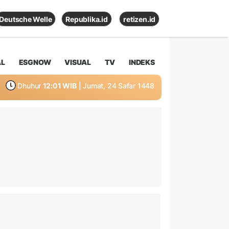
Deutsche Welle
Republika.id
retizen.id
AL
ESGNOW
VISUAL
TV
INDEKS
Dhuhur
12:01 WIB
| Jumat, 24 Safar 1448