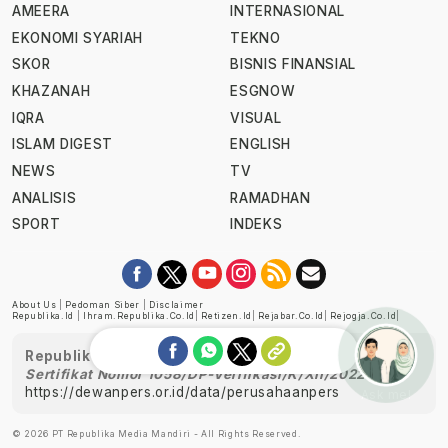
AMEERA
INTERNASIONAL
EKONOMI SYARIAH
TEKNO
SKOR
BISNIS FINANSIAL
KHAZANAH
ESGNOW
IQRA
VISUAL
ISLAM DIGEST
ENGLISH
NEWS
TV
ANALISIS
RAMADHAN
SPORT
INDEKS
About Us
|
Pedoman Siber
|
Disclaimer
Republika.id
|
Ihram.republika.co.id
|
Retizen.id
|
Rejabar.co.id
|
Rejogja.co.id
|
Republika telah diverifikasi oleh Dewan Pers
Sertifikat Nomor 1058/DP-Verifikasi/K/XII/2022
https://dewanpers.or.id/data/perusahaanpers
Ask me!
© 2026 PT Republika Media Mandiri - All Rights Reserved.