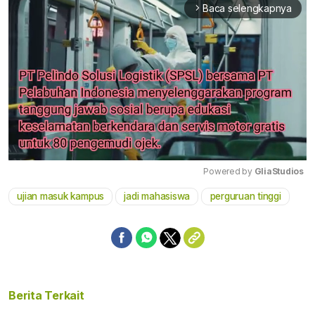
Baca selengkapnya
arrow_forward_ios
Powered by 
GliaStudios
ujian masuk kampus
jadi mahasiswa
perguruan tinggi
Mute
Berita Terkait