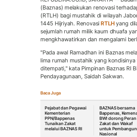
(Baznas) melakukan renovasi terhadap
(RTLH) bagi mustahik di wilayah Ja
1445 Hijriyah. Renovasi
RTLH
yang di
sejumlah rumah milik kaum dhuafa ya
mengkhawatirkan dan mengalami berb
"Pada awal Ramadhan ini Baznas mel
lima rumah mustahik yang kondisinya 
ditempati," kata Pimpinan Baznas RI B
Pendayagunaan, Saidah Sakwan.
Baca Juga
Pejabat dan Pegawai
BAZNAS bersama
Kementerian
Bappenas, Kemena
PPN/Bappenas
BWI dorong Peran
Tunaikan Zakat
Zakat dan Wakaf
melalui BAZNAS RI
untuk Pembangun
Nasional