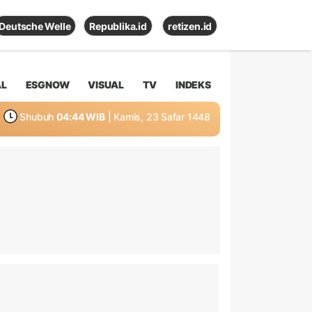
Deutsche Welle
Republika.id
retizen.id
AL
ESGNOW
VISUAL
TV
INDEKS
Shubuh
04:44 WIB
| Kamis, 23 Safar 1448