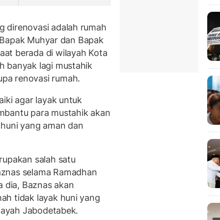
 direnovasi adalah rumah
si, Bapak Muhyar dan Bapak
at berada di wilayah Kota
h banyak lagi mustahik
pa renovasi rumah.
iki agar layak untuk
mbantu para mustahik akan
k huni yang aman dan
rupakan salah satu
Baznas selama Ramadhan
a dia, Baznas akan
ah tidak layak huni yang
ilayah Jabodetabek.