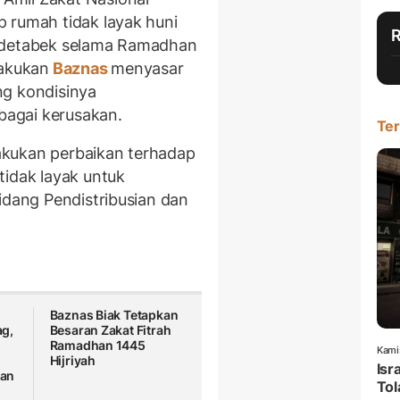
 rumah tidak layak huni
bodetabek selama Ramadhan
lakukan
Baznas
menyasar
ng kondisinya
agai kerusakan.
Ter
akukan perbaikan terhadap
tidak layak untuk
idang Pendistribusian dan
Baznas Biak Tetapkan
g,
Besaran Zakat Fitrah
Ramadhan 1445
Kami
Hijriyah
Isr
an
Tol