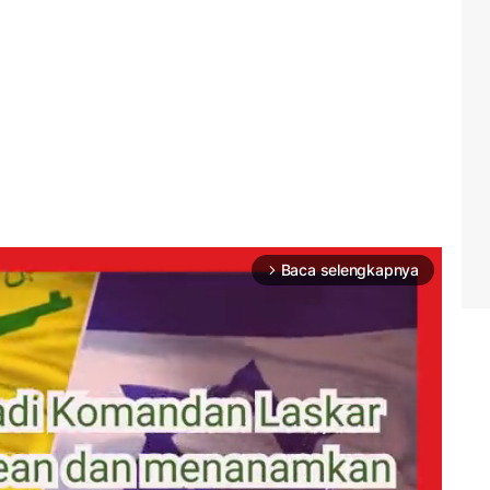
Baca selengkapnya
arrow_forward_ios