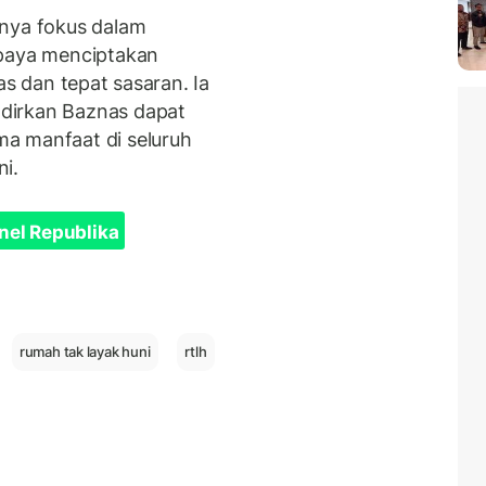
anya fokus dalam
upaya menciptakan
as dan tepat sasaran. Ia
dirkan Baznas dapat
a manfaat di seluruh
i.
nel Republika
rumah tak layak huni
rtlh