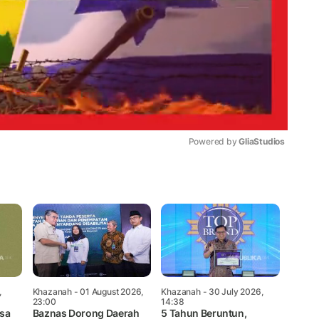
Powered by 
GliaStudios
Mute
,
Khazanah
- 01 August 2026,
Khazanah
- 30 July 2026,
23:00
14:38
asa
Baznas Dorong Daerah
5 Tahun Beruntun,