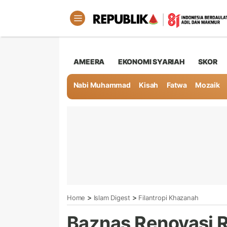
AMEERA
EKONOMI SYARIAH
SKOR
Nabi Muhammad
Kisah
Fatwa
Mozaik
>
>
Home
Islam Digest
Filantropi Khazanah
Baznas Renovasi R