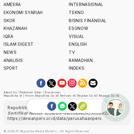
AMEERA
INTERNASIONAL
EKONOMI SYARIAH
TEKNO
SKOR
BISNIS FINANSIAL
KHAZANAH
ESGNOW
IQRA
VISUAL
ISLAM DIGEST
ENGLISH
NEWS
TV
ANALISIS
RAMADHAN
SPORT
INDEKS
About Us
|
Pedoman Siber
|
Disclaimer
Republika.id
|
Ihram.republika.co.id
|
Retizen.id
|
Rejabar.co.id
|
Rejogja.co.id
|
Republika telah diverifikasi oleh Dewan Pers
Sertifikat Nomor 1058/DP-Verifikasi/K/XII/2022
https://dewanpers.or.id/data/perusahaanpers
Ask me!
© 2026 PT Republika Media Mandiri - All Rights Reserved.