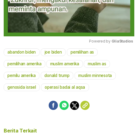
Powered by 
GliaStudios
abandon biden
joe biden
pemilihan as
Mute
pemilihan amerika
muslim amerika
muslim as
pemilu amerika
donald trump
muslim minnesota
genosida israel
operasi badai al aqsa
Berita Terkait