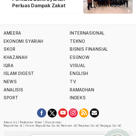
Perluas Dampak Zakat
AMEERA
INTERNASIONAL
EKONOMI SYARIAH
TEKNO
SKOR
BISNIS FINANSIAL
KHAZANAH
ESGNOW
IQRA
VISUAL
ISLAM DIGEST
ENGLISH
NEWS
TV
ANALISIS
RAMADHAN
SPORT
INDEKS
About Us
|
Pedoman Siber
|
Disclaimer
Republika.id
|
Ihram.republika.co.id
|
Retizen.id
|
Rejabar.co.id
|
Rejogja.co.id
|