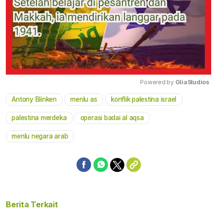
Powered by 
GliaStudios
Antony Blinken
menlu as
konflik palestina israel
Mute
palestina merdeka
operasi badai al aqsa
menlu negara arab
Berita Terkait