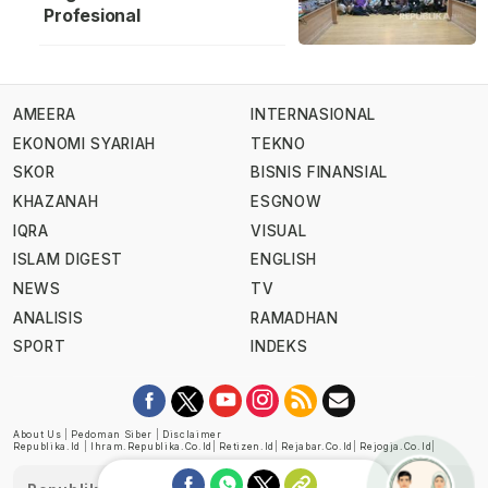
Profesional
AMEERA
INTERNASIONAL
EKONOMI SYARIAH
TEKNO
SKOR
BISNIS FINANSIAL
KHAZANAH
ESGNOW
IQRA
VISUAL
ISLAM DIGEST
ENGLISH
NEWS
TV
ANALISIS
RAMADHAN
SPORT
INDEKS
About Us
|
Pedoman Siber
|
Disclaimer
Republika.id
|
Ihram.republika.co.id
|
Retizen.id
|
Rejabar.co.id
|
Rejogja.co.id
|