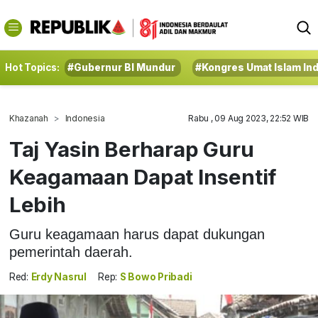
Hot Topics:
#Gubernur BI Mundur
#Kongres Umat Islam In
Khazanah
Indonesia
Rabu , 09 Aug 2023, 22:52 WIB
Taj Yasin Berharap Guru
Keagamaan Dapat Insentif
Lebih
Guru keagamaan harus dapat dukungan
pemerintah daerah.
Red:
Erdy Nasrul
Rep:
S Bowo Pribadi