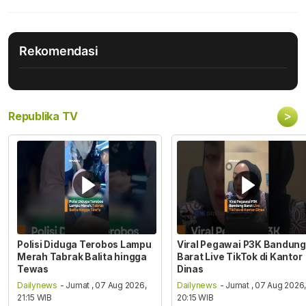
Rekomendasi
>
Republika TV
Polisi Diduga Terobos Lampu
Viral Pegawai P3K Bandung
Merah Tabrak Balita hingga
Barat Live TikTok di Kantor
Tewas
Dinas
Dailynews
- Jumat , 07 Aug 2026,
Dailynews
- Jumat , 07 Aug 2026
21:15 WIB
20:15 WIB