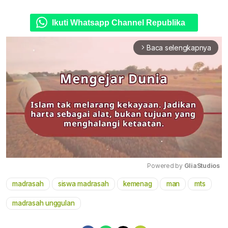
Ikuti Whatsapp Channel Republika
Baca selengkapnya
arrow_forward_ios
Powered by 
GliaStudios
madrasah
siswa madrasah
kemenag
man
mts
Mute
madrasah unggulan