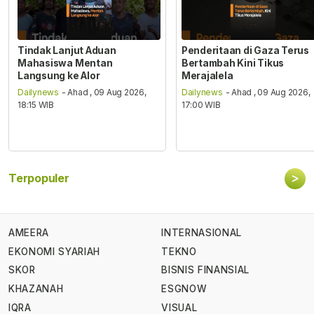
Tindak Lanjut Aduan
Penderitaan di Gaza Terus
Mahasiswa Mentan
Bertambah Kini Tikus
Langsung ke Alor
Merajalela
Dailynews
- Ahad , 09 Aug 2026,
Dailynews
- Ahad , 09 Aug 2026,
18:15 WIB
17:00 WIB
>
Terpopuler
AMEERA
INTERNASIONAL
EKONOMI SYARIAH
TEKNO
SKOR
BISNIS FINANSIAL
KHAZANAH
ESGNOW
IQRA
VISUAL