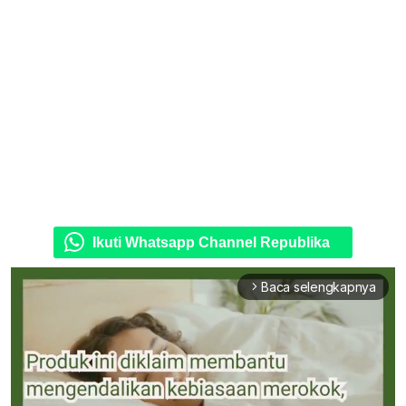
Ikuti Whatsapp Channel Republika
Baca selengkapnya
arrow_forward_ios