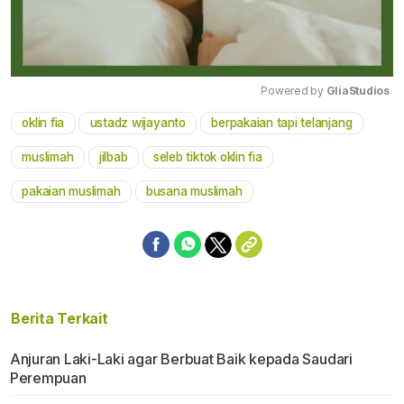
Powered by 
GliaStudios
oklin fia
ustadz wijayanto
berpakaian tapi telanjang
Mute
muslimah
jilbab
seleb tiktok oklin fia
pakaian muslimah
busana muslimah
Berita Terkait
Anjuran Laki-Laki agar Berbuat Baik kepada Saudari
Perempuan