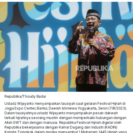
Republika/Thoudy Badai
Ustadz Wijayanto menyampaikan tausiyah saat gelaran Festival Hijriah di
Jogja Expo Center, Bantul, Daerah Istimewa Yogyakarta, Senin (7/8/2023).
Dalam tausiyahnya ustadz Wijayanto menyampaikan pesan dakwah
terkait hijrahnya seorang muslim dengan memperbaiki hubungan dengan
Allah SWT dan dengan manusia. Republika Festival Hijriah digelar oleh
Republika bekerjasama dengan Kamar Dagang dan Industri (KADIN)
Komite Tiongkok dalam rangka menyambut 1 Muharram 1445 Hijriah yang