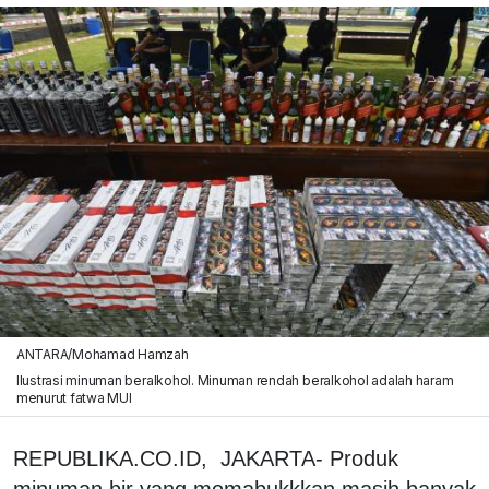
ANTARA/Mohamad Hamzah
Ilustrasi minuman beralkohol. Minuman rendah beralkohol adalah haram
menurut fatwa MUI
REPUBLIKA.CO.ID, JAKARTA- Produk
minuman bir yang memabukkkan masih banyak