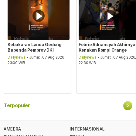
Kebakaran Landa Gedung
Febrie Adriansyah Akhirnya
Bapenda Pemprov DKI
Kenakan Rompi Orange
Dailynews
- Jumat , 07 Aug 2026,
Dailynews
- Jumat , 07 Aug 2026
23:00 WIB
22:30 WIB
>
Terpopuler
AMEERA
INTERNASIONAL