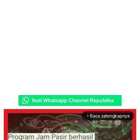
Ikuti Whatsapp Channel Republika
Baca selengkapnya
arrow_forward_ios