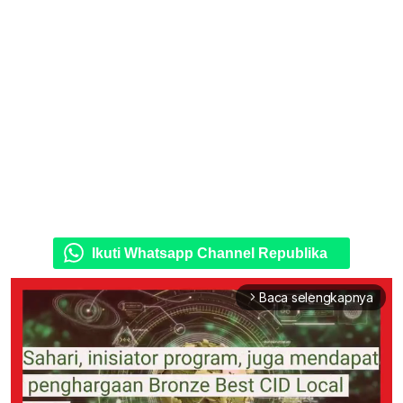
Ikuti Whatsapp Channel Republika
Baca selengkapnya
arrow_forward_ios