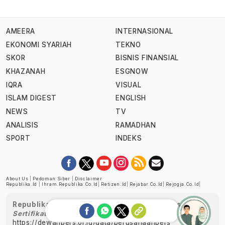
AMEERA
INTERNASIONAL
EKONOMI SYARIAH
TEKNO
SKOR
BISNIS FINANSIAL
KHAZANAH
ESGNOW
IQRA
VISUAL
ISLAM DIGEST
ENGLISH
NEWS
TV
ANALISIS
RAMADHAN
SPORT
INDEKS
About Us
|
Pedoman Siber
|
Disclaimer
Republika.id
|
Ihram.republika.co.id
|
Retizen.id
|
Rejabar.co.id
|
Rejogja.co.id
|
Republika telah diverifikasi oleh Dewan Pers
Sertifikat Nomor 1058/DP-Verifikasi/K/XII/2022
https://dewanpers.or.id/data/perusahaanpers