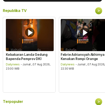
>
Republika TV
Kebakaran Landa Gedung
Febrie Adriansyah Akhirnya
Bapenda Pemprov DKI
Kenakan Rompi Orange
Dailynews
- Jumat , 07 Aug 2026,
Dailynews
- Jumat , 07 Aug 2026
23:00 WIB
22:30 WIB
>
Terpopuler