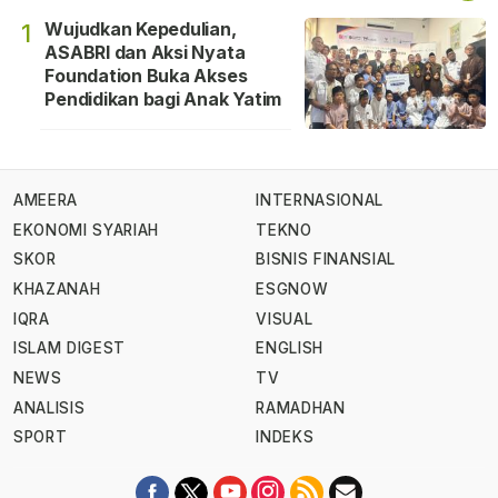
Wujudkan Kepedulian,
1
ASABRI dan Aksi Nyata
Foundation Buka Akses
Pendidikan bagi Anak Yatim
AMEERA
INTERNASIONAL
EKONOMI SYARIAH
TEKNO
SKOR
BISNIS FINANSIAL
KHAZANAH
ESGNOW
IQRA
VISUAL
ISLAM DIGEST
ENGLISH
NEWS
TV
ANALISIS
RAMADHAN
SPORT
INDEKS