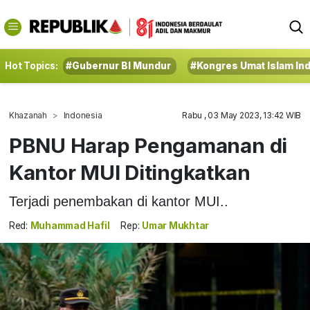
Hot Topics:
#Gubernur BI Mundur
#Kongres Umat Islam In
Khazanah
Indonesia
Rabu , 03 May 2023, 13:42 WIB
PBNU Harap Pengamanan di
Kantor MUI Ditingkatkan
Terjadi penembakan di kantor MUI..
Red:
Muhammad Hafil
Rep:
Umar Mukhtar