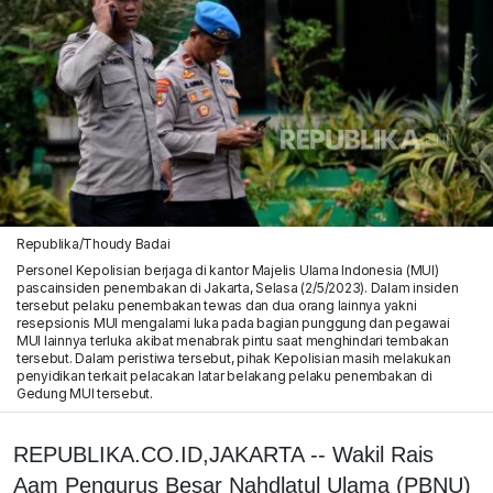
Republika/Thoudy Badai
Personel Kepolisian berjaga di kantor Majelis Ulama Indonesia (MUI)
pascainsiden penembakan di Jakarta, Selasa (2/5/2023). Dalam insiden
tersebut pelaku penembakan tewas dan dua orang lainnya yakni
resepsionis MUI mengalami luka pada bagian punggung dan pegawai
MUI lainnya terluka akibat menabrak pintu saat menghindari tembakan
tersebut. Dalam peristiwa tersebut, pihak Kepolisian masih melakukan
penyidikan terkait pelacakan latar belakang pelaku penembakan di
Gedung MUI tersebut.
REPUBLIKA.CO.ID,JAKARTA -- Wakil Rais
Aam Pengurus Besar Nahdlatul Ulama (PBNU)