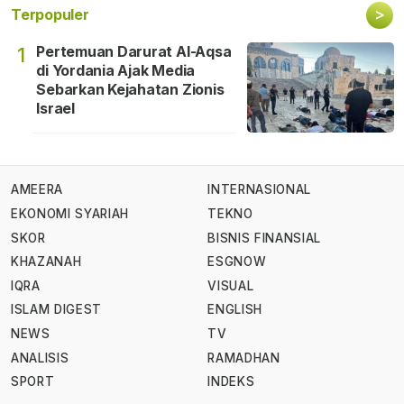
>
Terpopuler
Pertemuan Darurat Al-Aqsa
1
di Yordania Ajak Media
Sebarkan Kejahatan Zionis
Israel
AMEERA
INTERNASIONAL
EKONOMI SYARIAH
TEKNO
SKOR
BISNIS FINANSIAL
KHAZANAH
ESGNOW
IQRA
VISUAL
ISLAM DIGEST
ENGLISH
NEWS
TV
ANALISIS
RAMADHAN
SPORT
INDEKS