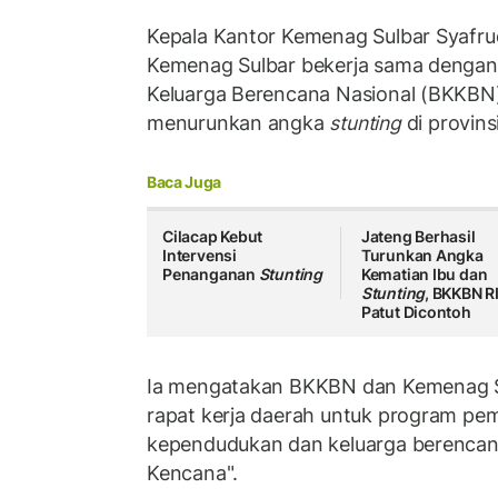
Kepala Kantor Kemenag Sulbar Syafr
Kemenag Sulbar bekerja sama denga
Keluarga Berencana Nasional (BKKBN
menurunkan angka
stunting
di provinsi
Baca Juga
Cilacap Kebut
Jateng Berhasil
Intervensi
Turunkan Angka
Penanganan
Stunting
Kematian Ibu dan
Stunting
, BKKBN RI
Patut Dicontoh
Ia mengatakan BKKBN dan Kemenag S
rapat kerja daerah untuk program pe
kependudukan dan keluarga berenca
Kencana".