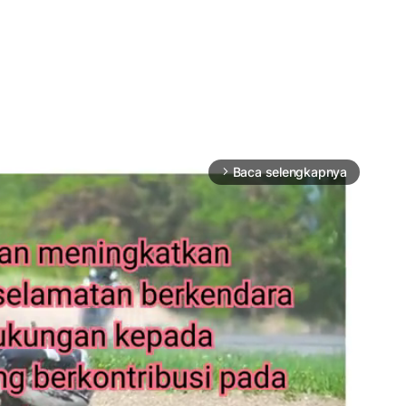
Baca selengkapnya
arrow_forward_ios