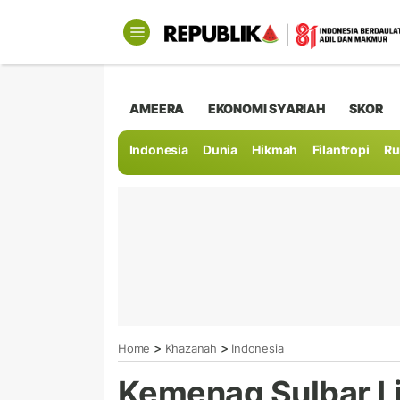
AMEERA
EKONOMI SYARIAH
SKOR
Indonesia
Dunia
Hikmah
Filantropi
Ru
>
>
Home
Khazanah
Indonesia
Kemenag Sulbar L