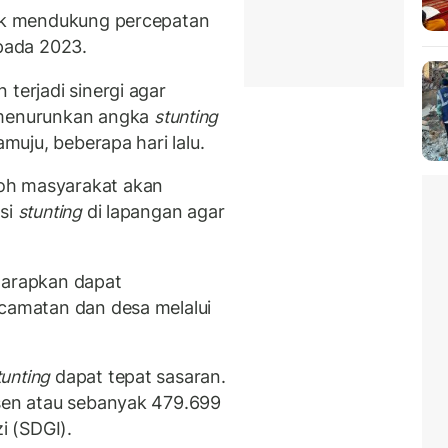
tuk mendukung percepatan
 pada 2023.
terjadi sinergi agar
menurunkan angka
stunting
amuju, beberapa hari lalu.
oh masyarakat akan
nsi
stunting
di lapangan agar
arapkan dapat
ecamatan dan desa melalui
tunting
dapat tepat sasaran.
sen atau sebanyak 479.699
i (SDGI).