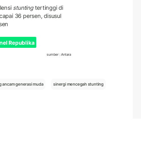
lensi
stunting
tertinggi di
apai 36 persen, disusul
sen
nel Republika
sumber : Antara
ng ancam generasi muda
sinergi mencegah stunting