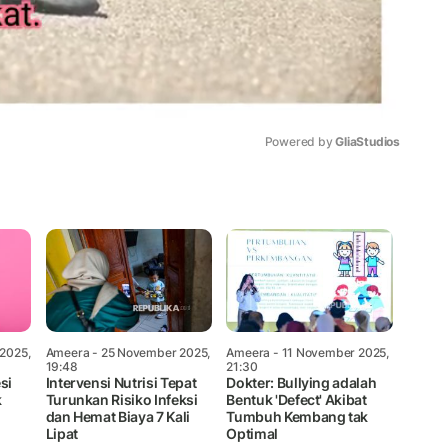
Powered by 
GliaStudios
Mute
2025,
Ameera
- 25 November 2025,
Ameera
- 11 November 2025,
19:48
21:30
si
Intervensi Nutrisi Tepat
Dokter: Bullying adalah
k
Turunkan Risiko Infeksi
Bentuk 'Defect' Akibat
dan Hemat Biaya 7 Kali
Tumbuh Kembang tak
Lipat
Optimal