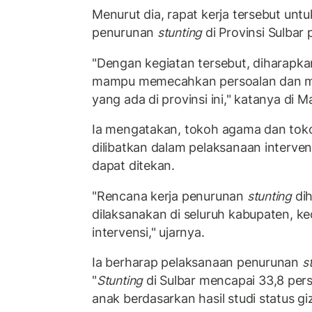
Menurut dia, rapat kerja tersebut un
penurunan
stunting
di Provinsi Sulbar
"Dengan kegiatan tersebut, diharapkan 
mampu memecahkan persoalan dan 
yang ada di provinsi ini," katanya di M
Ia mengatakan, tokoh agama dan tok
dilibatkan dalam pelaksanaan interve
dapat ditekan.
"Rencana kerja penurunan
stunting
dih
dilaksanakan di seluruh kabupaten, k
intervensi," ujarnya.
Ia berharap pelaksanaan penurunan
s
"
Stunting
di Sulbar mencapai 33,8 per
anak berdasarkan hasil studi status giz