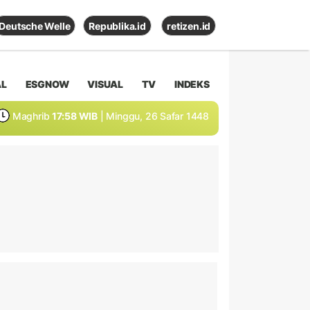
Deutsche Welle
Republika.id
retizen.id
AL
ESGNOW
VISUAL
TV
INDEKS
Maghrib
17:58 WIB
| Minggu, 26 Safar 1448