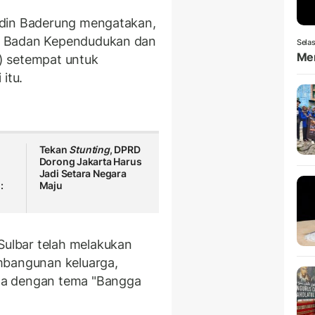
udin Baderung mengatakan,
n Badan Kependudukan dan
Selas
Men
) setempat untuk
 itu.
Tekan
Stunting
, DPRD
Dorong Jakarta Harus
Jadi Setara Negara
:
Maju
ulbar telah melakukan
mbangunan keluarga,
na dengan tema "Bangga