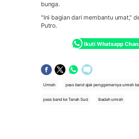
bunga.
"Ini bagian dari membantu umat," d
Putro.
Ikuti Whatsapp Chan
Umrah
pass band ajak penggemarnya umrah b
pass band ke Tanah Suci
ibadah umrah