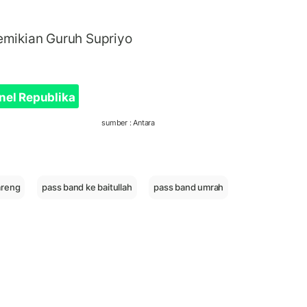
emikian Guruh Supriyo
nel Republika
sumber : Antara
areng
pass band ke baitullah
pass band umrah