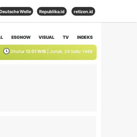
Deutsche Welle
Republika.id
retizen.id
AL
ESGNOW
VISUAL
TV
INDEKS
Dhuhur
12:01 WIB
| Jumat, 24 Safar 1448