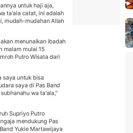
nnya untuk haji aja,
ta'ala catat, ini adalah
aji, mudah-mudahan Allah
d akan menunaikan ibadah
n malam mulai 15
mroh Putro Wisata dari
a saya untuk bisa
dara saya di Pas Band
subhanahu wa ta'ala,"
ruh Supriyo Putro
engaja mendukung Pas
 Band Yukie Martawijaya