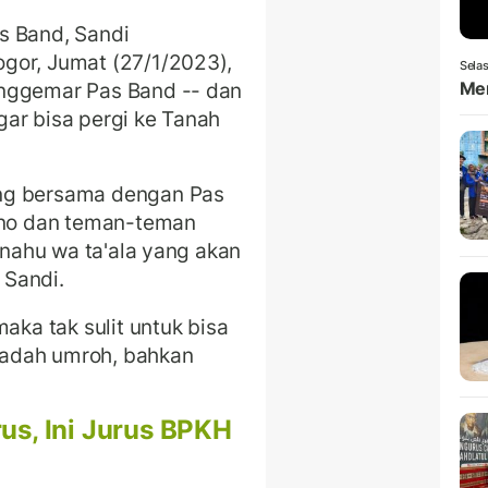
s Band, Sandi
gor, Jumat (27/1/2023),
Selas
enggemar Pas Band -- dan
Men
ar bisa pergi ke Tanah
ng bersama dengan Pas
isno dan teman-teman
hanahu wa ta'ala yang akan
 Sandi.
aka tak sulit untuk bisa
adah umroh, bahkan
rus, Ini Jurus BPKH