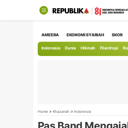
AMEERA
EKONOMI SYARIAH
SKOR
Indonesia
Dunia
Hikmah
Filantropi
Ru
>
>
Home
Khazanah
Indonesia
Pas Band Mengajak