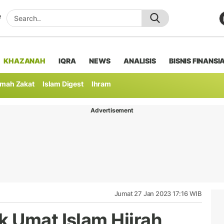
KHAZANAH
IQRA
NEWS
ANALISIS
BISNIS FINANSI
mah Zakat
Islam Digest
Ihram
Advertisement
Jumat 27 Jan 2023 17:16 WIB
 Umat Islam Hijrah