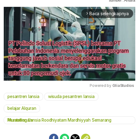
sumber : Antara
Baca selengkapnya
arrow_forward_ios
Powered by 
GliaStudios
pesantren lansia
wisuda pesantren lansia
Mute
belajar Alquran
Pesantren Lansia Roodhiyatam Mardhiyyah Semarang Muntafingah