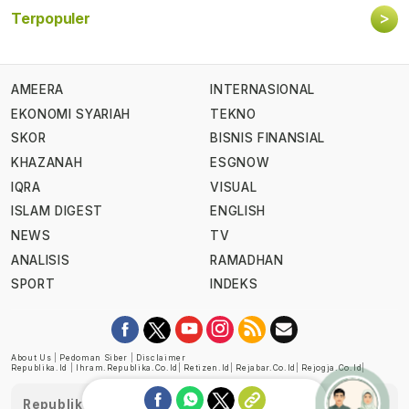
>
Terpopuler
AMEERA
INTERNASIONAL
EKONOMI SYARIAH
TEKNO
SKOR
BISNIS FINANSIAL
KHAZANAH
ESGNOW
IQRA
VISUAL
ISLAM DIGEST
ENGLISH
NEWS
TV
ANALISIS
RAMADHAN
SPORT
INDEKS
About Us
|
Pedoman Siber
|
Disclaimer
Republika.id
|
Ihram.republika.co.id
|
Retizen.id
|
Rejabar.co.id
|
Rejogja.co.id
|
Republika telah diverifikasi oleh Dewan Pers