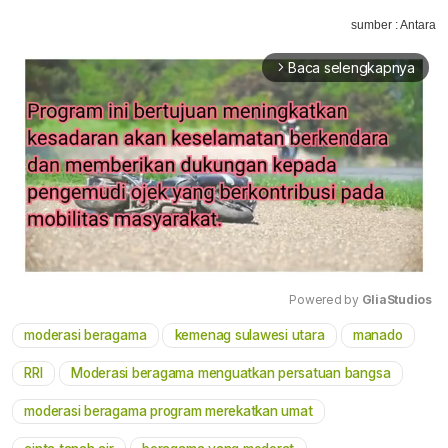
sumber : Antara
Baca selengkapnya
arrow_forward_ios
Powered by 
GliaStudios
moderasi beragama
kemenag sulawesi utara
manado
Mute
RRI
Moderasi beragama menguatkan persatuan bangsa
moderasi beragama program merekatkan umat