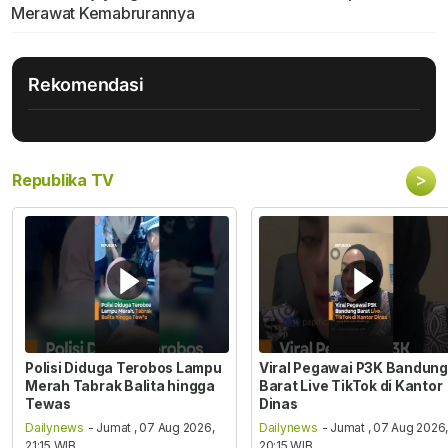
Merawat Kemabrurannya
Rekomendasi
>
Republika TV
Polisi Diduga Terobos Lampu
Viral Pegawai P3K Bandung
Merah Tabrak Balita hingga
Barat Live TikTok di Kantor
Tewas
Dinas
Dailynews
- Jumat , 07 Aug 2026,
Dailynews
- Jumat , 07 Aug 2026
21:15 WIB
20:15 WIB