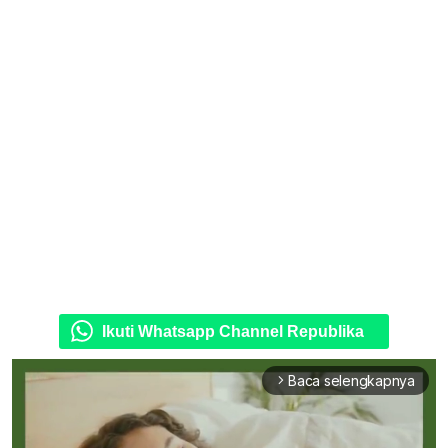
Ikuti Whatsapp Channel Republika
Baca selengkapnya
arrow_forward_ios