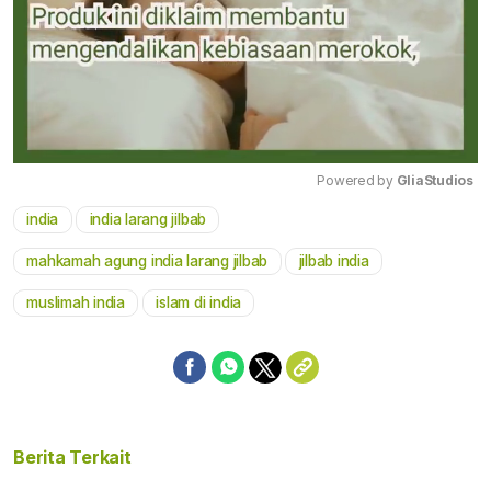
Powered by 
GliaStudios
india
india larang jilbab
Mute
mahkamah agung india larang jilbab
jilbab india
muslimah india
islam di india
Berita Terkait