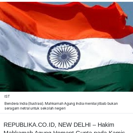
IST
Bendera India (Ilustrasi). Mahkamah Agung India menilai jilbab bukan
seragam netral untuk sekolah negeri
REPUBLIKA.CO.ID, NEW DELHI – Hakim
Mahkamah Agung Hemant Gupta pada Kamis