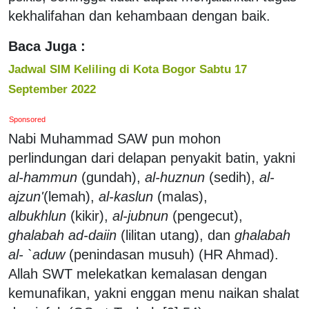
kekhalifahan dan kehambaan dengan baik.
Baca Juga :
Jadwal SIM Keliling di Kota Bogor Sabtu 17
September 2022
Sponsored
Nabi Muhammad SAW pun mohon
perlindungan dari delapan penyakit batin, yakni
al-hammun
(gundah),
al-huznun
(sedih),
al-
ajzun'
(lemah),
al-kaslun
(malas),
albukhlun
(kikir),
al-jubnun
(pengecut),
ghalabah ad-daiin
(lilitan utang), dan
ghalabah
al- `aduw
(penindasan musuh) (HR Ahmad).
Allah SWT melekatkan kemalasan dengan
kemunafikan, yakni enggan menu naikan shalat