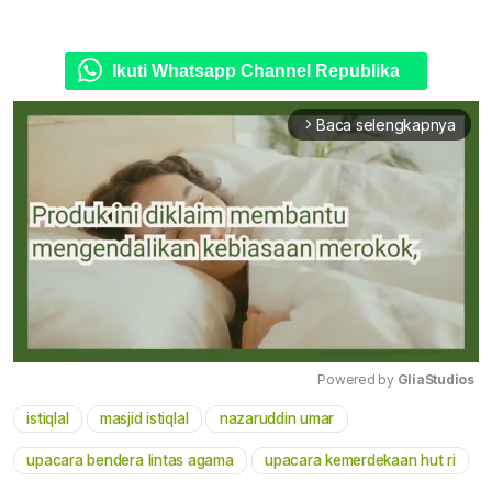
Ikuti Whatsapp Channel Republika
Baca selengkapnya
arrow_forward_ios
Powered by 
GliaStudios
istiqlal
masjid istiqlal
nazaruddin umar
Mute
upacara bendera lintas agama
upacara kemerdekaan hut ri