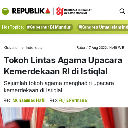
Hot Topics:
#Gubernur BI Mundur
#Kongres Umat Islam In
Khazanah
Indonesia
Rabu , 17 Aug 2022, 14:49 WIB
Tokoh Lintas Agama Upacara
Kemerdekaan RI di Istiqlal
Sejumlah tokoh agama menghadiri upacara
kemerdekaan di Istiqlal.
Red:
Muhammad Hafil
Rep:
Fuji E Permana