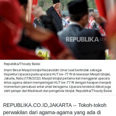
Republika/Thoudy Badai
Imam Besar Masjid Istiqlal Nazaruddin Umar saat bertindak sebagai
Inspektur Upacara pada upacara HUT ke-77 RI di kawasan Masjid Istiqlal,
Jakarta, Rabu (17/8/2022). Masjid Istiqlal pertama kali menggelar upacara
lintas agama dalam memperingati HUT ke-77 RI dengan harapan menjadi
momentum persatuan antar umat beragama. Upacara tersebut diikuti juga
oleh pelajar dari Madrasah dan pengelola Istiqlal. Republika/Thoudy Badai
REPUBLIKA.CO.ID,JAKARTA -- Tokoh-tokoh
perwakilan dari agama-agama yang ada di