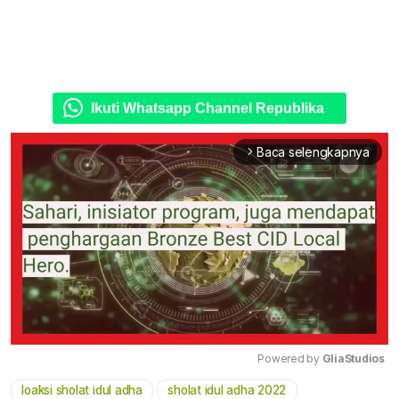
Ikuti Whatsapp Channel Republika
Baca selengkapnya
arrow_forward_ios
Powered by 
GliaStudios
loaksi sholat idul adha
sholat idul adha 2022
Mute