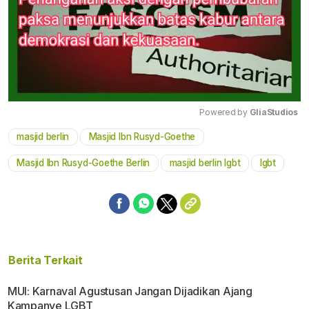
Powered by 
GliaStudios
masjid berlin
Masjid Ibn Rusyd-Goethe
Mute
Masjid Ibn Rusyd-Goethe Berlin
masjid berlin lgbt
lgbt
Berita Terkait
MUI: Karnaval Agustusan Jangan Dijadikan Ajang
Kampanye LGBT