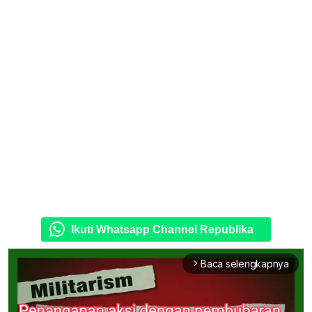
Ikuti Whatsapp Channel Republika
Baca selengkapnya
arrow_forward_ios