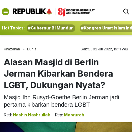
Hot Topics:
#Gubernur BI Mundur
#Kongres Umat Islam In
Khazanah
Dunia
Sabtu , 02 Jul 2022, 19:11 WIB
Alasan Masjid di Berlin
Jerman Kibarkan Bendera
LGBT, Dukungan Nyata?
Masjid Ibn Rusyd-Goethe Berlin Jerman jadi
pertama kibarkan bendera LGBT
Red:
Nashih Nashrullah
Rep:
Mabruroh