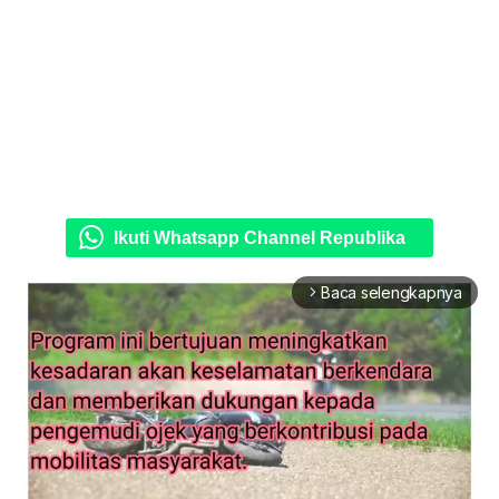
Ikuti Whatsapp Channel Republika
Baca selengkapnya
arrow_forward_ios