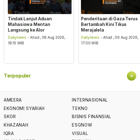
Tindak Lanjut Aduan
Penderitaan di Gaza Terus
Mahasiswa Mentan
Bertambah Kini Tikus
Langsung ke Alor
Merajalela
Dailynews
- Ahad , 09 Aug 2026,
Dailynews
- Ahad , 09 Aug 2026,
18:15 WIB
17:00 WIB
>
Terpopuler
AMEERA
INTERNASIONAL
EKONOMI SYARIAH
TEKNO
SKOR
BISNIS FINANSIAL
KHAZANAH
ESGNOW
IQRA
VISUAL