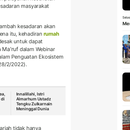
kesadaran masyarakat
Selas
Men
enambah kesadaran akan
na itu, kehadiran
rumah
esak untuk dapat
Ma'ruf
a
dalam Webinar
dalam Penguatan Ekosistem
28/2/2022).
ea,
Innalillahi, Istri
 di
Almarhum Ustadz
Tengku Zulkarnain
Meninggal Dunia
ariah tidak hanya