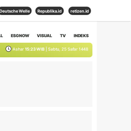
Deutsche Welle
Republika.id
retizen.id
AL
ESGNOW
VISUAL
TV
INDEKS
Ashar
15:23 WIB
| Sabtu, 25 Safar 1448