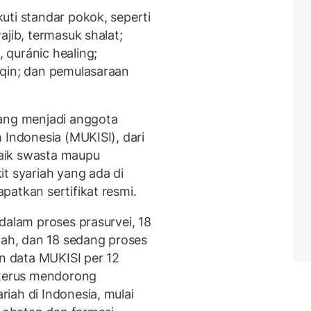
uti standar pokok, seperti
ajib, termasuk shalat;
quránic healing;
lqin; dan pemulasaraan
yang menjadi anggota
 Indonesia (MUKISI), dari
 baik swasta maupu
t syariah yang ada di
atkan sertifikat resmi.
dalam proses prasurvei, 18
iah, dan 18 sedang proses
 data MUKISI per 12
 terus mendorong
iah di Indonesia, mulai