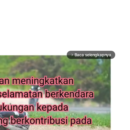
Baca selengkapnya
arrow_forward_ios