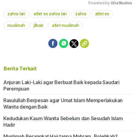
Powered by 
GliaStudios
zahra lari
atlet es zahra lari
zahra
atlet es
Mute
muslimah
jilbab
atlet muslimah
Berita Terkait
Anjuran Laki-Laki agar Berbuat Baik kepada Saudari
Perempuan
Rasulullah Berpesan agar Umat Islam Memperlakukan
Wanita dengan Baik
Kedudukan Kaum Wanita Sebelum dan Sesudah Islam
Hadir
Muslimah Berangkat Haji tanpa Mahram, Bolehkah?