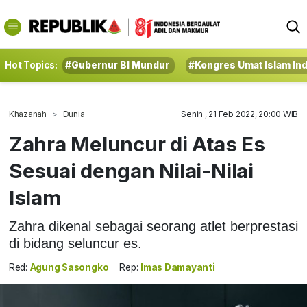
Hot Topics:
#Gubernur BI Mundur
#Kongres Umat Islam In
Khazanah
Dunia
Senin , 21 Feb 2022, 20:00 WIB
Zahra Meluncur di Atas Es
Sesuai dengan Nilai-Nilai
Islam
Zahra dikenal sebagai seorang atlet berprestasi
di bidang seluncur es.
Red:
Agung Sasongko
Rep:
Imas Damayanti