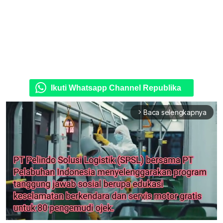
Ikuti Whatsapp Channel Republika
Baca selengkapnya
arrow_forward_ios