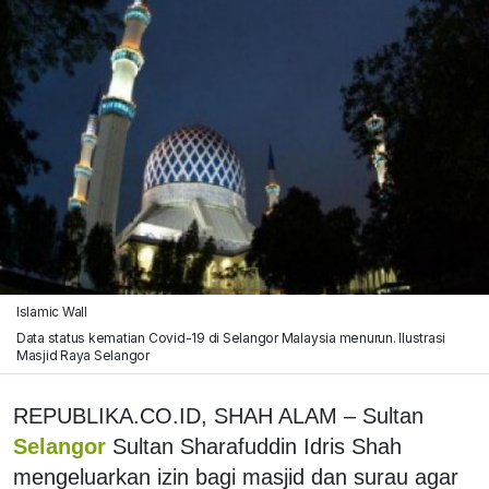
Islamic Wall
Data status kematian Covid-19 di Selangor Malaysia menurun. Ilustrasi
Masjid Raya Selangor
REPUBLIKA.CO.ID, SHAH ALAM – Sultan
Selangor
Sultan Sharafuddin Idris Shah
mengeluarkan izin bagi masjid dan surau agar