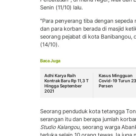
Senin (11/10) lalu.
"Para penyerang tiba dengan sepeda 
dan para korban berada di masjid keti
seorang pejabat di kota Banibangou, d
(14/10).
Baca Juga
Adhi Karya Raih
Kasus Mingguan
Kontrak Baru Rp 11,3 T
Covid-19 Turun 2
Hingga September
Persen
2021
Seorang penduduk kota tetangga To
serangan itu dan berapa jumlah korban
Studio Kalangou
, seorang warga Aban
terluka selain 10 orang tewas. Ia ju