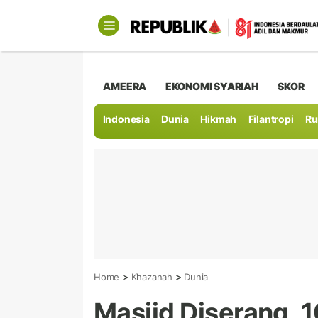
AMEERA
EKONOMI SYARIAH
SKOR
Indonesia
Dunia
Hikmah
Filantropi
Ru
>
>
Home
Khazanah
Dunia
Masjid Diserang, 