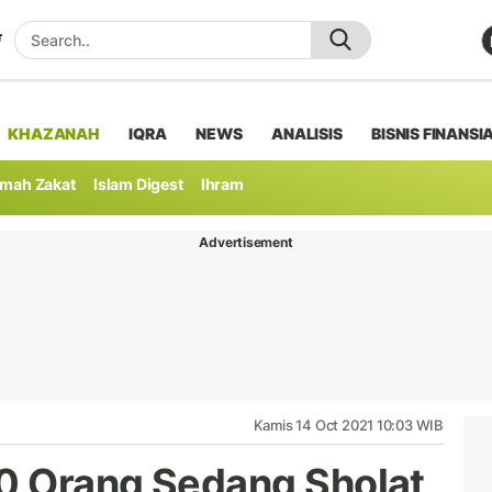
KHAZANAH
IQRA
NEWS
ANALISIS
BISNIS FINANSI
mah Zakat
Islam Digest
Ihram
Advertisement
Kamis 14 Oct 2021 10:03 WIB
10 Orang Sedang Sholat