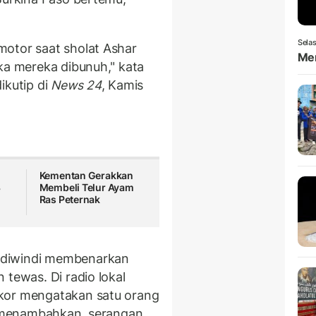
Selas
motor saat sholat Ashar
Men
ka mereka dibunuh," kata
ikutip di
News 24
, Kamis
Kementan Gerakkan
3
Membeli Telur Ayam
Ras Peternak
ndiwindi membenarkan
 tewas. Di radio lokal
kor mengatakan satu orang
ga menambahkan, serangan