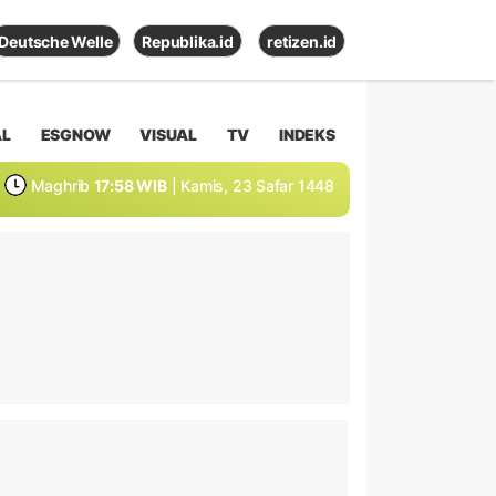
Deutsche Welle
Republika.id
retizen.id
AL
ESGNOW
VISUAL
TV
INDEKS
Maghrib
17:58 WIB
| Kamis, 23 Safar 1448