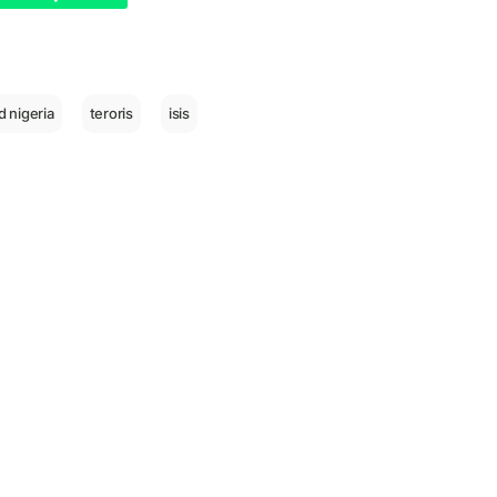
d nigeria
teroris
isis