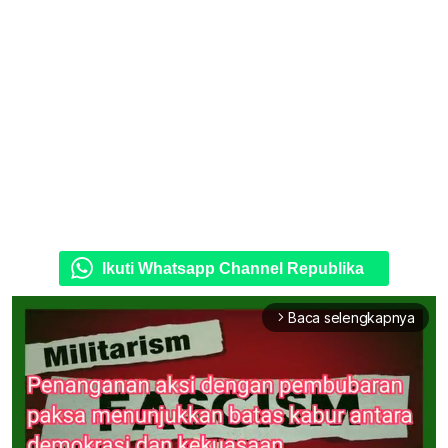
Ikuti Whatsapp Channel Republika
Baca selengkapnya
arrow_forward_ios