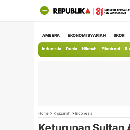
AMEERA
EKONOMI SYARIAH
SKOR
Indonesia
Dunia
Hikmah
Filantropi
Ru
>
>
Home
Khazanah
Indonesia
Keturunan Sultan 