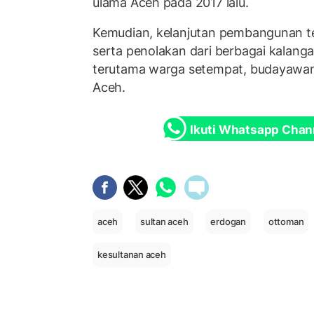
ulama Aceh pada 2017 lalu.
Kemudian, kelanjutan pembangunan te
serta penolakan dari berbagai kalang
terutama warga setempat, budayawan
Aceh.
Ikuti Whatsapp Chan
aceh
sultan aceh
erdogan
ottoman
kesultanan aceh