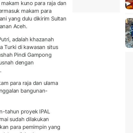
h makam kuno para raja dan
termasuk makam para
ni yang dulu dikirim Sultan
anan Aceh.
Putri, adalah khazanah
 Turki di kawasan situs
rushah Pindi Gampong
usnah dengan
.
kam para raja dan ulama
inggalan bangunan-
un-tahun proyek IPAL
amai sudah dilakukan
kan para pemimpin yang