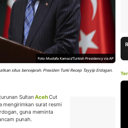
Foto: Mustafa Kamaci/Turkish Presidency via AP
atkan situs bersejarah. Presiden Turki Recep Tayyip Erdogan.
Ter
urunan Sultan
Aceh
Cut
a mengirimkan surat resmi
Erdogan, guna meminta
erancam punah.