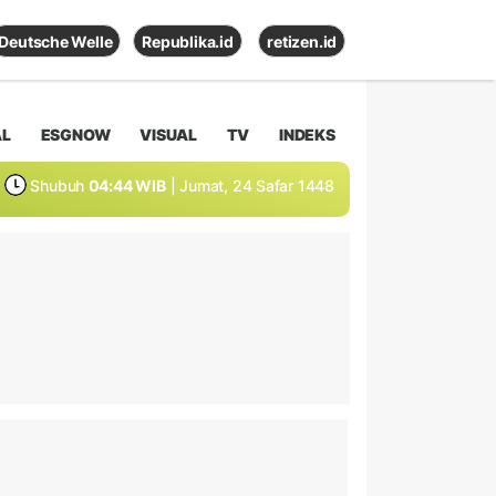
Deutsche Welle
Republika.id
retizen.id
AL
ESGNOW
VISUAL
TV
INDEKS
Shubuh
04:44 WIB
| Jumat, 24 Safar 1448