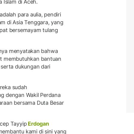
Islam di Aceh.
dalah para aulia, pendiri
am di Asia Tenggara, yang
mpat bersemayam tulang
haknya menyatakan bahwa
gat membutuhkan bantuan
 serta dukungan dari
ereka sudah
ng dengan Wakil Perdana
araan bersama Duta Besar
ecep Tayyip
Erdogan
membantu kami di sini yang