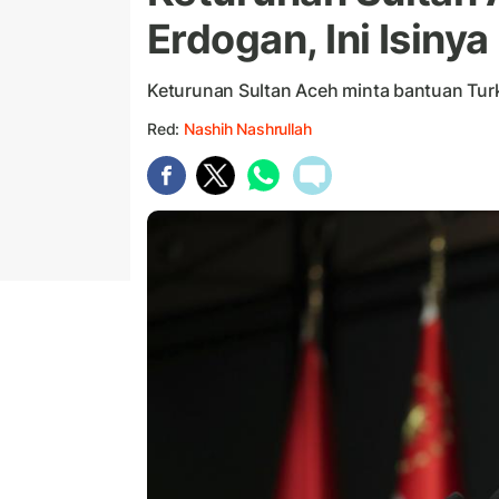
Erdogan, Ini Isiny
Keturunan Sultan Aceh minta bantuan Turk
Red:
Nashih Nashrullah