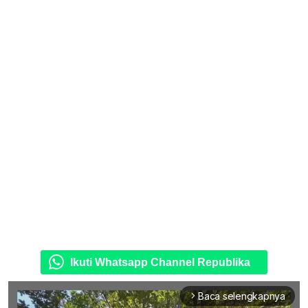
Ikuti Whatsapp Channel Republika
Baca selengkapnya
arrow_forward_ios