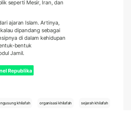
ik seperti Mesir, Iran, dan
ri ajaran Islam. Artinya,
ru kalau dipandang sebagai
nsipnya di dalam kehidupan
entuk-bentuk
bdul Jamil.
nel Republika
engusung khilafah
organisasi khilafah
sejarah khilafah