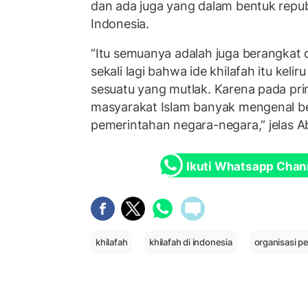
dan ada juga yang dalam bentuk republ
Indonesia.
“Itu semuanya adalah juga berangkat da
sekali lagi bahwa ide khilafah itu keli
sesuatu yang mutlak. Karena pada pri
masyarakat Islam banyak mengenal b
pemerintahan negara-negara,” jelas A
Ikuti Whatsapp Chan
khilafah
khilafah di indonesia
organisasi p