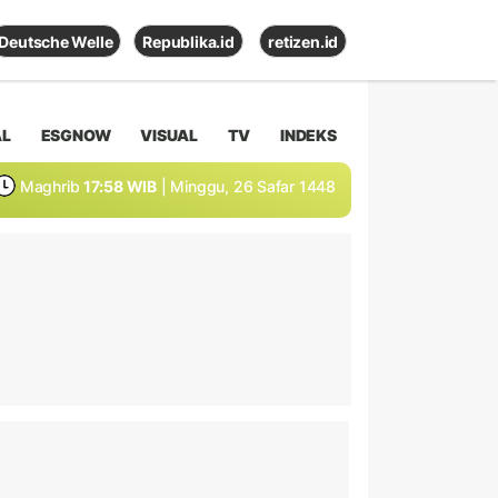
Deutsche Welle
Republika.id
retizen.id
AL
ESGNOW
VISUAL
TV
INDEKS
Maghrib
17:58 WIB
| Minggu, 26 Safar 1448