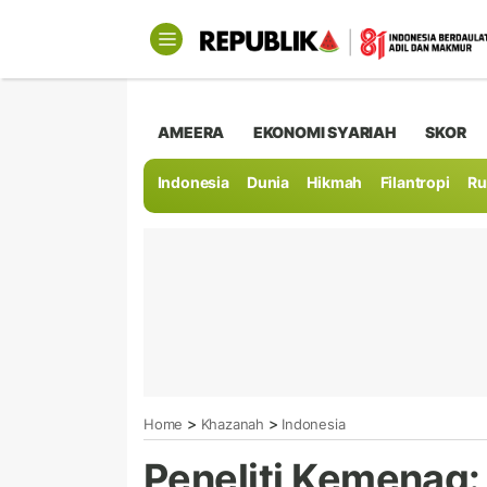
AMEERA
EKONOMI SYARIAH
SKOR
Indonesia
Dunia
Hikmah
Filantropi
Ru
>
>
Home
Khazanah
Indonesia
Peneliti Kemenag