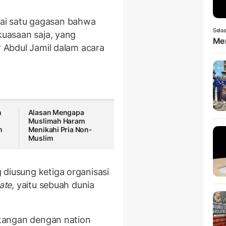
ai satu gagasan bahwa
Selas
ekuasaan saja, yang
Men
r Abdul Jamil dalam acara
n
Alasan Mengapa
Muslimah Haram
h
Menikahi Pria Non-
Muslim
 diusung ketiga organisasi
ate,
yaitu sebuah dunia
entangan dengan nation