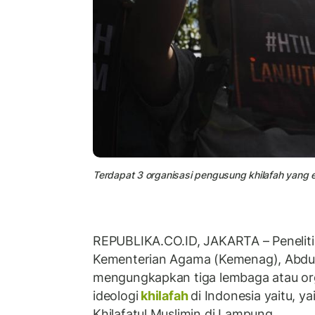
Terdapat 3 organisasi pengusung khilafah yang ek
REPUBLIKA.CO.ID, JAKARTA – Peneliti
Kementerian Agama (Kemenag), Abdul
mengungkapkan tiga lembaga atau or
ideologi
khilafah
di Indonesia yaitu, ya
Khilafatul Muslimin di Lampung.