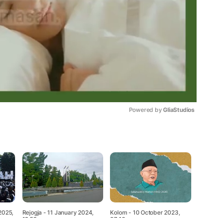
Powered by 
GliaStudios
Mute
2025,
Rejogja
- 11 January 2024,
Kolom
- 10 October 2023,