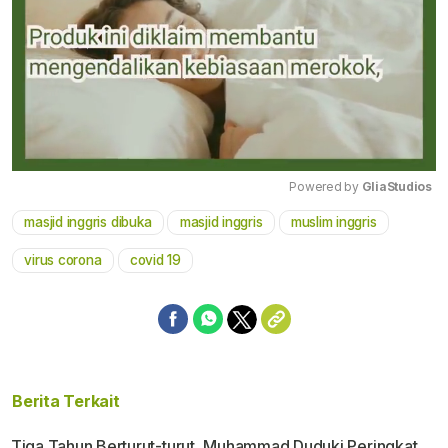
Powered by 
GliaStudios
masjid inggris dibuka
masjid inggris
muslim inggris
Mute
virus corona
covid 19
Berita Terkait
Tiga Tahun Berturut-turut, Muhammad Duduki Peringkat