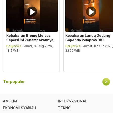
Kebakaran Bromo Meluas
Kebakaran Landa Gedung
Seperti ini Penampakannya
Bapenda Pemprov DKI
Dailynews
- Ahad , 09 Aug 2026,
Dailynews
- Jumat , 07 Aug 2026
11:15 WIB
23:00 WIB
>
Terpopuler
AMEERA
INTERNASIONAL
EKONOMI SYARIAH
TEKNO