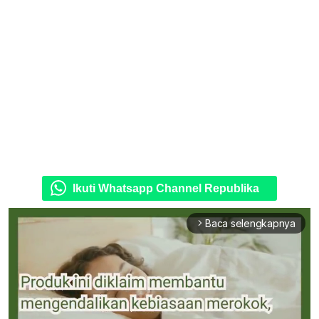
Ikuti Whatsapp Channel Republika
Baca selengkapnya
arrow_forward_ios