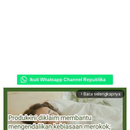
Ikuti Whatsapp Channel Republika
Baca selengkapnya
arrow_forward_ios