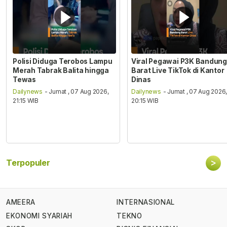
Polisi Diduga Terobos Lampu
Viral Pegawai P3K Bandung
Merah Tabrak Balita hingga
Barat Live TikTok di Kantor
Tewas
Dinas
Dailynews
- Jumat , 07 Aug 2026,
Dailynews
- Jumat , 07 Aug 2026
21:15 WIB
20:15 WIB
>
Terpopuler
AMEERA
INTERNASIONAL
EKONOMI SYARIAH
TEKNO