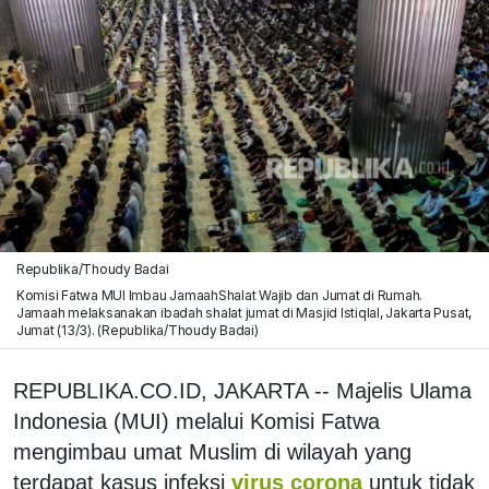
Republika/Thoudy Badai
Komisi Fatwa MUI Imbau JamaahShalat Wajib dan Jumat di Rumah.
Jamaah melaksanakan ibadah shalat jumat di Masjid Istiqlal, Jakarta Pusat,
Jumat (13/3). (Republika/Thoudy Badai)
REPUBLIKA.CO.ID, JAKARTA -- Majelis Ulama
Indonesia (MUI) melalui Komisi Fatwa
mengimbau umat Muslim di wilayah yang
terdapat kasus infeksi
virus corona
untuk tidak