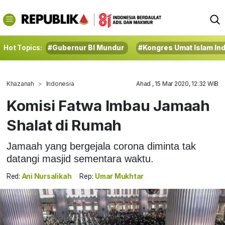
Hot Topics:
#Gubernur BI Mundur
#Kongres Umat Islam In
Khazanah
Indonesia
Ahad , 15 Mar 2020, 12:32 WIB
Komisi Fatwa Imbau Jamaah
Shalat di Rumah
Jamaah yang bergejala corona diminta tak
datangi masjid sementara waktu.
Red:
Ani Nursalikah
Rep:
Umar Mukhtar