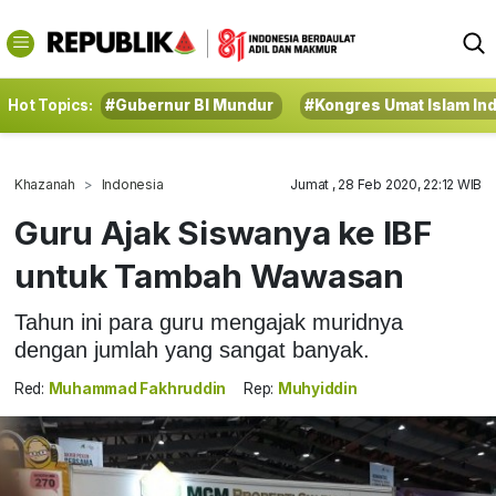
Hot Topics:
#Gubernur BI Mundur
#Kongres Umat Islam In
Khazanah
Indonesia
Jumat , 28 Feb 2020, 22:12 WIB
Guru Ajak Siswanya ke IBF
untuk Tambah Wawasan
Tahun ini para guru mengajak muridnya
dengan jumlah yang sangat banyak.
Red:
Muhammad Fakhruddin
Rep:
Muhyiddin