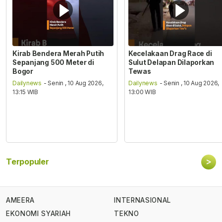
Kirab Bendera Merah Putih
Kecelakaan Drag Race di
Sepanjang 500 Meter di
Sulut Delapan Dilaporkan
Bogor
Tewas
Dailynews
- Senin , 10 Aug 2026,
Dailynews
- Senin , 10 Aug 2026,
13:15 WIB
13:00 WIB
>
Terpopuler
AMEERA
INTERNASIONAL
EKONOMI SYARIAH
TEKNO