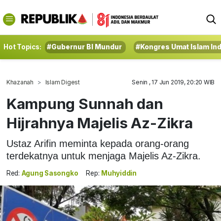
Hot Topics:
#Gubernur BI Mundur
#Kongres Umat Islam In
Khazanah
Islam Digest
Senin , 17 Jun 2019, 20:20 WIB
Kampung Sunnah dan
Hijrahnya Majelis Az-Zikra
Ustaz Arifin meminta kepada orang-orang
terdekatnya untuk menjaga Majelis Az-Zikra.
Red:
Agung Sasongko
Rep:
Muhyiddin