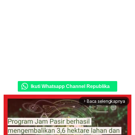
Ikuti Whatsapp Channel Republika
Baca selengkapnya
arrow_forward_ios