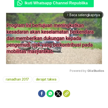
Ikuti Whatsapp Channel Republika
Baca selengkapnya
arrow_forward_ios
Powered by 
GliaStudios
ramadhan 2017
derajat takwa
Mute