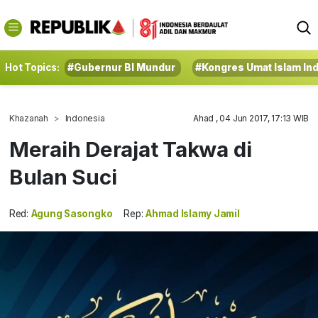
Hot Topics:
#Gubernur BI Mundur
#Kongres Umat Islam In
Khazanah
Indonesia
Ahad , 04 Jun 2017, 17:13 WIB
Meraih Derajat Takwa di
Bulan Suci
Red:
Agung Sasongko
Rep:
Ahmad Islamy Jamil