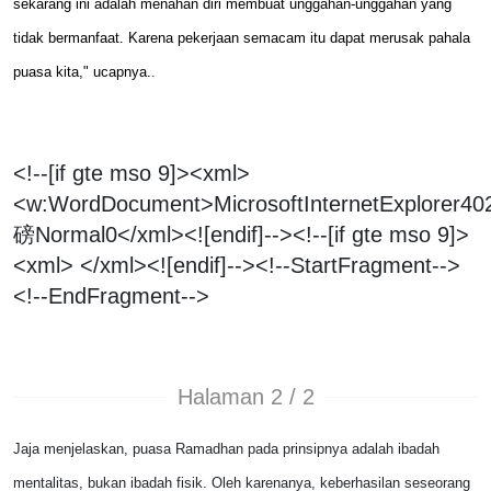
sekarang ini adalah menahan diri membuat unggahan-unggahan yang
tidak bermanfaat. Karena pekerjaan semacam itu dapat merusak pahala
puasa kita," ucapnya.
.
<!--[if gte mso 9]><xml>
<w:WordDocument>
MicrosoftInternetExplorer4
0
磅
Normal
0
</xml><![endif]--><!--[if gte mso 9]>
<xml> </xml><![endif]--><!--StartFragment-->
<!--EndFragment-->
Halaman 2 / 2
Jaja menjelaskan, puasa Ramadhan pada prinsipnya adalah ibadah
mentalitas, bukan ibadah fisik. Oleh karenanya, keberhasilan seseorang