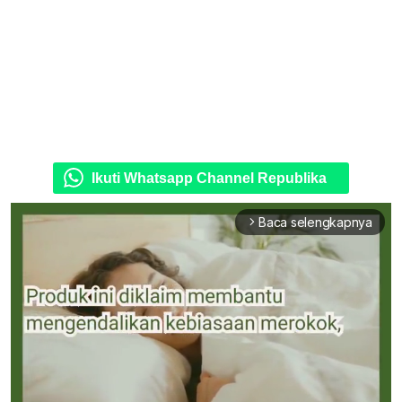
Ikuti Whatsapp Channel Republika
Baca selengkapnya
arrow_forward_ios