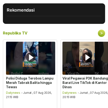
Rekomendasi
>
Republika TV
Polisi Diduga Terobos Lampu
Viral Pegawai P3K Bandung
Merah Tabrak Balita hingga
Barat Live TikTok di Kantor
Tewas
Dinas
Dailynews
- Jumat , 07 Aug 2026,
Dailynews
- Jumat , 07 Aug 2026
21:15 WIB
20:15 WIB