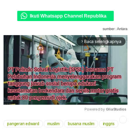
Ikuti Whatsapp Channel Republika
sumber : Antara
Baca selengkapnya
arrow_forward_ios
Powered by 
GliaStudios
Mute
pangeran edward
muslim
busana muslim
inggris