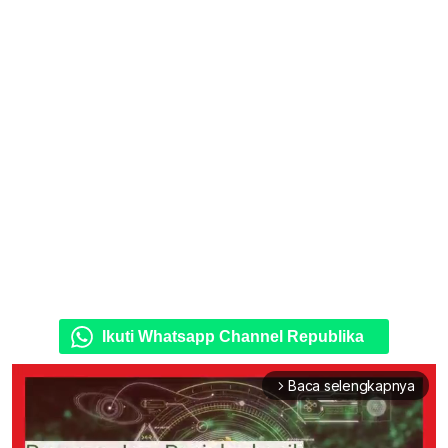
Ikuti Whatsapp Channel Republika
Baca selengkapnya
arrow_forward_ios