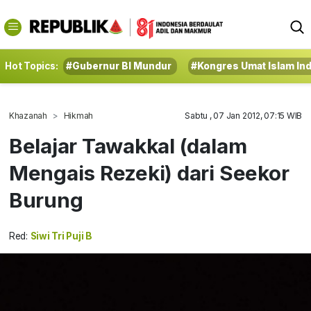
Hot Topics:
#Gubernur BI Mundur
#Kongres Umat Islam In
Khazanah
Hikmah
Sabtu , 07 Jan 2012, 07:15 WIB
Belajar Tawakkal (dalam
Mengais Rezeki) dari Seekor
Burung
Red:
Siwi Tri Puji B