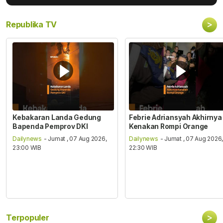
>
Republika TV
Kebakaran Landa Gedung
Febrie Adriansyah Akhirnya
Bapenda Pemprov DKI
Kenakan Rompi Orange
Dailynews
- Jumat , 07 Aug 2026,
Dailynews
- Jumat , 07 Aug 2026
23:00 WIB
22:30 WIB
>
Terpopuler