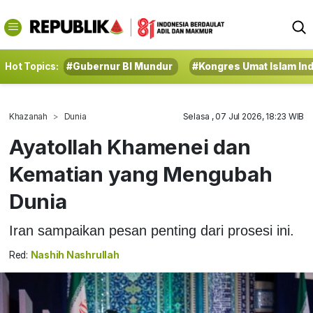
Hot Topics:
#Gubernur BI Mundur
#Kongres Umat Islam In
Khazanah
Dunia
Selasa , 07 Jul 2026, 18:23 WIB
Ayatollah Khamenei dan
Kematian yang Mengubah
Dunia
Iran sampaikan pesan penting dari prosesi ini.
Red:
Nashih Nashrullah