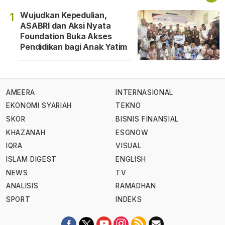
Wujudkan Kepedulian,
1
ASABRI dan Aksi Nyata
Foundation Buka Akses
Pendidikan bagi Anak Yatim
AMEERA
INTERNASIONAL
EKONOMI SYARIAH
TEKNO
SKOR
BISNIS FINANSIAL
KHAZANAH
ESGNOW
IQRA
VISUAL
ISLAM DIGEST
ENGLISH
NEWS
TV
ANALISIS
RAMADHAN
SPORT
INDEKS