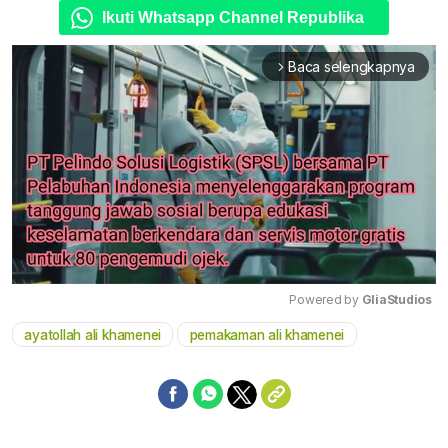
Ikuti Whatsapp Channel Republika
Baca selengkapnya
arrow_forward_ios
Powered by 
GliaStudios
ayatollah ali khamenei
pemakaman ali khamenei
Mute