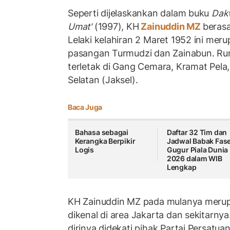
Seperti dijelaskankan dalam buku
Dakwa
Umat'
(1997), KH
Zainuddin MZ
berasa
Lelaki kelahiran 2 Maret 1952 ini mer
pasangan Turmudzi dan Zainabun. Ru
terletak di Gang Cemara, Kramat Pela
Selatan (Jaksel).
Baca Juga
Bahasa sebagai
Daftar 32 Tim dan
Kerangka Berpikir
Jadwal Babak Fas
Logis
Gugur Piala Dunia
2026 dalam WIB
Lengkap
KH Zainuddin MZ pada mulanya merup
dikenal di area Jakarta dan sekitarny
dirinya didekati pihak Partai Persat