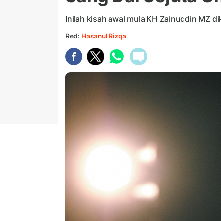
Inilah kisah awal mula KH Zainuddin MZ dike
Red:
Hasanul Rizqa