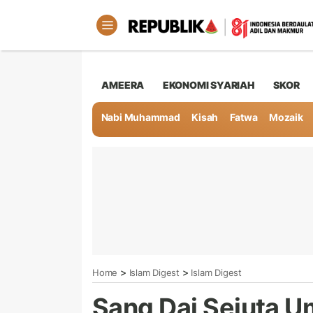
AMEERA
EKONOMI SYARIAH
SKOR
Nabi Muhammad
Kisah
Fatwa
Mozaik
>
>
Home
Islam Digest
Islam Digest
Sang Dai Sejuta U