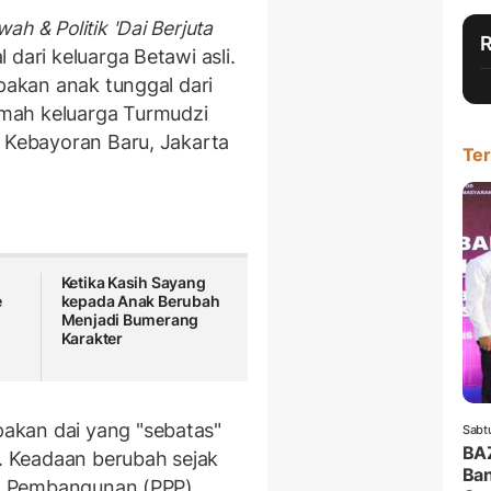
h & Politik 'Dai Berjuta
l dari keluarga Betawi asli.
upakan anak tunggal dari
mah keluarga Turmudzi
, Kebayoran Baru, Jakarta
Ter
Ketika Kasih Sayang
e
kepada Anak Berubah
Menjadi Bumerang
Karakter
akan dai yang "sebatas"
Sabt
BA
a. Keadaan berubah sejak
Ban
uan Pembangunan (PPP).