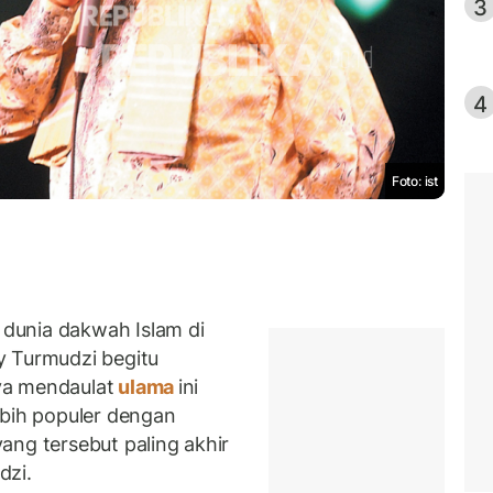
3
4
Foto: ist
dunia dakwah Islam di
y Turmudzi begitu
ya mendaulat
ulama
ini
ebih populer dengan
ang tersebut paling akhir
dzi.