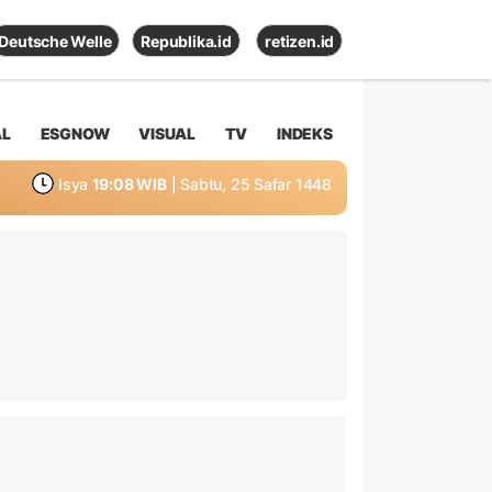
Deutsche Welle
Republika.id
retizen.id
AL
ESGNOW
VISUAL
TV
INDEKS
Isya
19:08 WIB
| Sabtu, 25 Safar 1448