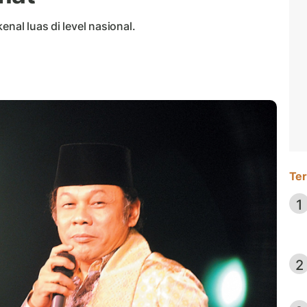
nal luas di level nasional.
Ter
1
2