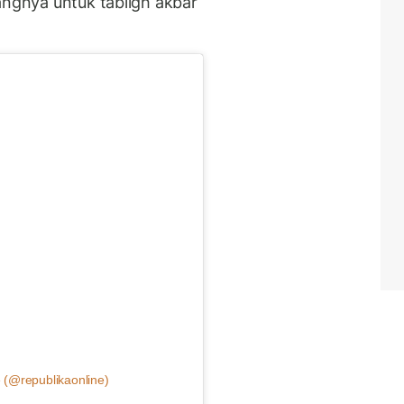
angnya untuk tabligh akbar
 (@republikaonline)