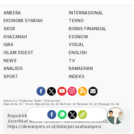
AMEERA
INTERNASIONAL
EKONOMI SYARIAH
TEKNO
SKOR
BISNIS FINANSIAL
KHAZANAH
ESGNOW
IQRA
VISUAL
ISLAM DIGEST
ENGLISH
NEWS
TV
ANALISIS
RAMADHAN
SPORT
INDEKS
About Us
|
Pedoman Siber
|
Disclaimer
Republika.id
|
Ihram.republika.co.id
|
Retizen.id
|
Rejabar.co.id
|
Rejogja.co.id
|
Republika telah diverifikasi oleh Dewan Pers
Sertifikat Nomor 1058/DP-Verifikasi/K/XII/2022
https://dewanpers.or.id/data/perusahaanpers
Ask me!