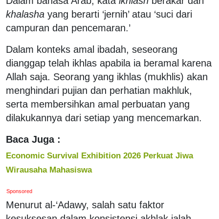
Dalam bahasa Arab, kata
ikhlash
berakar dari
khalasha
yang berarti ‘jernih’ atau ‘suci dari
campuran dan pencemaran.’
Dalam konteks amal ibadah, seseorang
dianggap telah ikhlas apabila ia beramal karena
Allah saja. Seorang yang ikhlas (mukhlis) akan
menghindari pujian dan perhatian makhluk,
serta membersihkan amal perbuatan yang
dilakukannya dari setiap yang mencemarkan.
Baca Juga :
Economic Survival Exhibition 2026 Perkuat Jiwa
Wirausaha Mahasiswa
Sponsored
Menurut al-‘Adawy, salah satu faktor
kesuksesan dalam konsistensi akhlak ialah