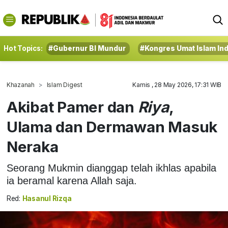
Hot Topics:
#Gubernur BI Mundur
#Kongres Umat Islam In
Khazanah
Islam Digest
Kamis , 28 May 2026, 17:31 WIB
Akibat Pamer dan
Riya
,
Ulama dan Dermawan Masuk
Neraka
Seorang Mukmin dianggap telah ikhlas apabila
ia beramal karena Allah saja.
Red:
Hasanul Rizqa