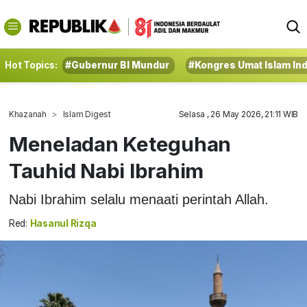
Hot Topics:
#Gubernur BI Mundur
#Kongres Umat Islam In
Khazanah
Islam Digest
Selasa , 26 May 2026, 21:11 WIB
Meneladan Keteguhan
Tauhid Nabi Ibrahim
Nabi Ibrahim selalu menaati perintah Allah.
Red:
Hasanul Rizqa