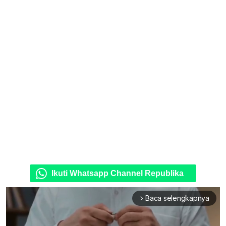
Ikuti Whatsapp Channel Republika
Baca selengkapnya
arrow_forward_ios