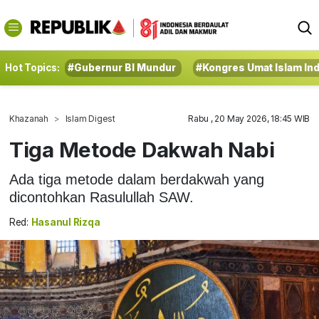
Hot Topics:
#Gubernur BI Mundur
#Kongres Umat Islam In
Khazanah
Islam Digest
Rabu , 20 May 2026, 18:45 WIB
Tiga Metode Dakwah Nabi
Ada tiga metode dalam berdakwah yang
dicontohkan Rasulullah SAW.
Red:
Hasanul Rizqa