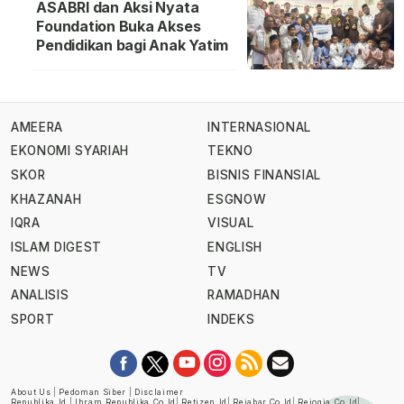
ASABRI dan Aksi Nyata
Foundation Buka Akses
Pendidikan bagi Anak Yatim
AMEERA
INTERNASIONAL
EKONOMI SYARIAH
TEKNO
SKOR
BISNIS FINANSIAL
KHAZANAH
ESGNOW
IQRA
VISUAL
ISLAM DIGEST
ENGLISH
NEWS
TV
ANALISIS
RAMADHAN
SPORT
INDEKS
About Us
|
Pedoman Siber
|
Disclaimer
Republika.id
|
Ihram.republika.co.id
|
Retizen.id
|
Rejabar.co.id
|
Rejogja.co.id
|