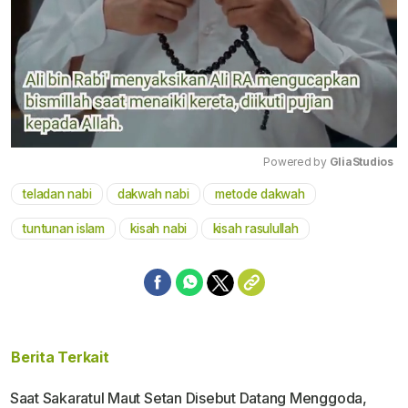
Powered by 
GliaStudios
teladan nabi
dakwah nabi
metode dakwah
Mute
tuntunan islam
kisah nabi
kisah rasulullah
Berita Terkait
Saat Sakaratul Maut Setan Disebut Datang Menggoda,