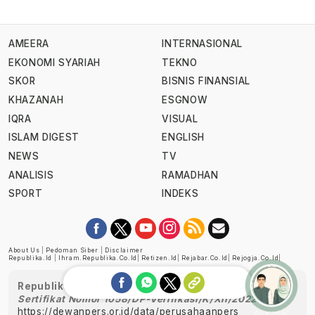
AMEERA
INTERNASIONAL
EKONOMI SYARIAH
TEKNO
SKOR
BISNIS FINANSIAL
KHAZANAH
ESGNOW
IQRA
VISUAL
ISLAM DIGEST
ENGLISH
NEWS
TV
ANALISIS
RAMADHAN
SPORT
INDEKS
About Us
|
Pedoman Siber
|
Disclaimer
Republika.id
|
Ihram.republika.co.id
|
Retizen.id
|
Rejabar.co.id
|
Rejogja.co.id
|
Republika telah diverifikasi oleh Dewan Pers
Sertifikat Nomor 1058/DP-Verifikasi/K/XII/2022
https://dewanpers.or.id/data/perusahaanpers
Ask me!