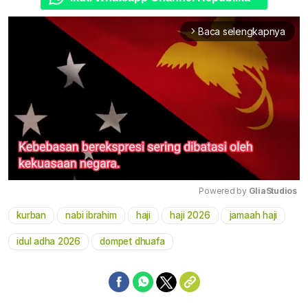
Baca selengkapnya
arrow_forward_ios
Powered by 
GliaStudios
kurban
nabi ibrahim
haji
haji 2026
jamaah haji
Mute
idul adha 2026
dompet dhuafa